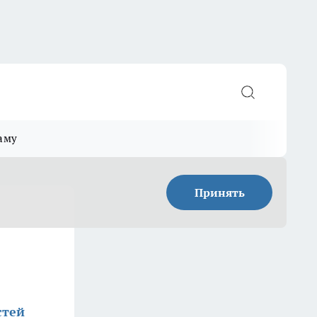
аму
Принять
стей