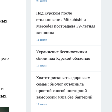
25 июля
Под Курском после
столкновения Mitsubishi и
чных
Mercedes пострадала 59-летняя
женщина
11 июля
Украинские беспилотники
деле
сбили над Курской областью
14 июля
Хватит рисковать здоровьем
семьи: биолог объяснила
 и
простой способ повторной
ных.
заморозки мяса без бактерий
17 июля