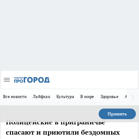
Все новости
Лайфхак
Культура
В мире
Здоровье
Авто
Принять
Полицейские в приграничье
спасают и приютили бездомных