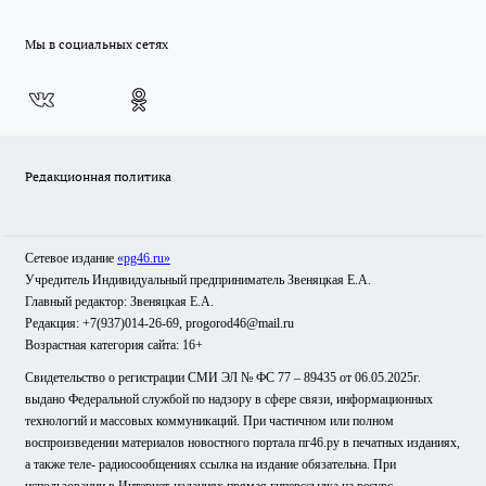
Мы в социальных сетях
Редакционная политика
Сетевое издание
«pg46.ru»
Учредитель Индивидуальный предприниматель Звеняцкая Е.А.
Главный редактор: Звеняцкая Е.А.
Редакция: +7(937)014-26-69, progorod46@mail.ru
Возрастная категория сайта: 16+
Свидетельство о регистрации СМИ ЭЛ № ФС 77 – 89435 от 06.05.2025г.
выдано Федеральной службой по надзору в сфере связи, информационных
технологий и массовых коммуникаций. При частичном или полном
воспроизведении материалов новостного портала пг46.ру в печатных изданиях,
а также теле- радиосообщениях ссылка на издание обязательна. При