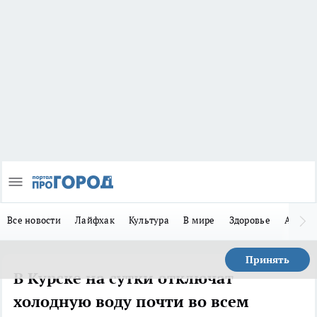
Все новости
Лайфхак
Культура
В мире
Здоровье
Авто
Принять
В Курске на сутки отключат
холодную воду почти во всем