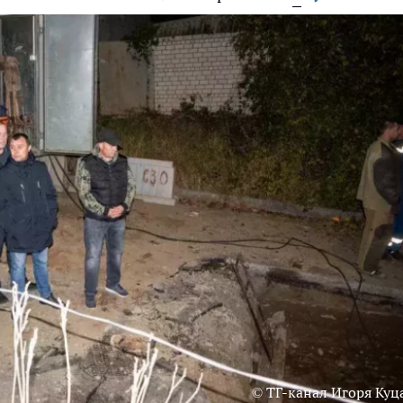
© ТГ-канал Игоря Куц