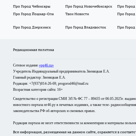
Про Город Чебоксары
Про Город Новочебоксарск
Про Город
Про Город Йошкар-Ола
Твои Новости
Про Город
Про Город Дзержинск
Про Город Владивосток
Про Город
Редакционная политика
Сетевое издание
«pg46.ru»
Учредитель Индивидуальный предприниматель Звеняцкая Е.А.
Главный редактор: Звеняцкая Е.А.
Редакция: +7(937)014-26-69, progorod46@mail.ru
Возрастная категория сайта: 16+
Свидетельство о регистрации СМИ ЭЛ № ФС 77 – 89435 от 06.05.2025г. выдан
новостного портала пг46.ру в печатных изданиях, а также теле- радиосообщени
законодательства РФ об авторских и смежных правах.
Редакция портала не несет ответственности за комментарии и материалы пользо
Вся информация, размещенная на данном сайте, охраняется в соответс