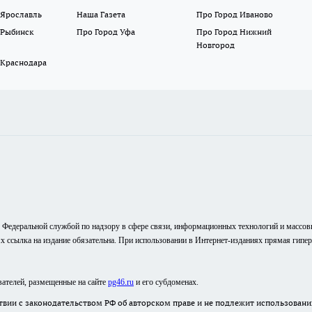
 Ярославль
Наша Газета
Про Город Иваново
 Рыбинск
Про Город Уфа
Про Город Нижний
Новгород
 Краснодара
о Федеральной службой по надзору в сфере связи, информационных технологий и массо
ях ссылка на издание обязательна. При использовании в Интернет-изданиях прямая гипе
вателей, размещенные на сайте
pg46.ru
и его субдоменах.
твии с законодательством РФ об авторском праве и не подлежит использовани