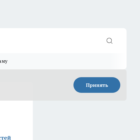
аму
Принять
стей