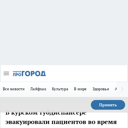
Все новости
Лайфхак
Культура
В мире
Здоровье
Авто
Принять
В курском тубдиспансере
эвакуировали пациентов во время