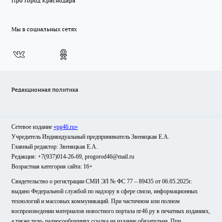
Про Город Краснодара
Мы в социальных сетях
Редакционная политика
Сетевое издание
«pg46.ru»
Учредитель Индивидуальный предприниматель Звеняцкая Е.А.
Главный редактор: Звеняцкая Е.А.
Редакция: +7(937)014-26-69, progorod46@mail.ru
Возрастная категория сайта: 16+
Свидетельство о регистрации СМИ ЭЛ № ФС 77 – 89435 от 06.05.2025г.
выдано Федеральной службой по надзору в сфере связи, информационных
технологий и массовых коммуникаций. При частичном или полном
воспроизведении материалов новостного портала пг46.ру в печатных изданиях,
а также теле- радиосообщениях ссылка на издание обязательна. При