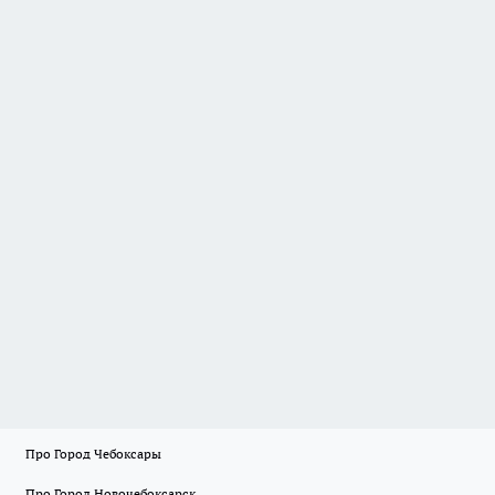
Про Город Чебоксары
Про Город Новочебоксарск