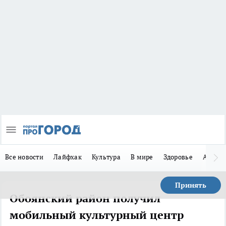
Все новости
Лайфхак
Культура
В мире
Здоровье
Авто
Принять
Обоянский район получил
мобильный культурный центр