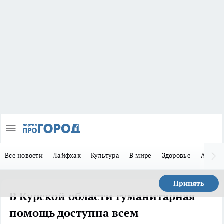
Все новости
Лайфхак
Культура
В мире
Здоровье
Авто
Принять
В Курской области гуманитарная
помощь доступна всем