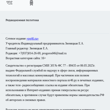
Редакционная политика
Сетевое издание
«pg46.ru»
Учредитель Индивидуальный предприниматель Звеняцкая Е.А.
Главный редактор: Звеняцкая Е.А.
Редакция: +7(937)014-26-69, progorod46@mail.ru
Возрастная категория сайта: 16+
Свидетельство о регистрации СМИ ЭЛ № ФС 77 – 89435 от 06.05.2025г.
выдано Федеральной службой по надзору в сфере связи, информационных
технологий и массовых коммуникаций. При частичном или полном
воспроизведении материалов новостного портала пг46.ру в печатных изданиях,
а также теле- радиосообщениях ссылка на издание обязательна. При
использовании в Интернет-изданиях прямая гиперссылка на ресурс
обязательна, в противном случае будут применены нормы законодательства РФ
об авторских и смежных правах.
Редакция портала не несет ответственности за комментарии и материалы