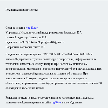
Редакционная политика
Сетевое издание
«pg46.ru»
Учредитель Индивидуальный предприниматель Звеняцкая Е.А.
Главный редактор: Звеняцкая Е.А.
Редакция: +7(937)014-26-69, progorod46@mail.ru
Возрастная категория сайта: 16+
Свидетельство о регистрации СМИ ЭЛ № ФС 77 – 89435 от 06.05.2025г.
выдано Федеральной службой по надзору в сфере связи, информационных
технологий и массовых коммуникаций. При частичном или полном
воспроизведении материалов новостного портала пг46.ру в печатных изданиях,
а также теле- радиосообщениях ссылка на издание обязательна. При
использовании в Интернет-изданиях прямая гиперссылка на ресурс
обязательна, в противном случае будут применены нормы законодательства РФ
об авторских и смежных правах.
Редакция портала не несет ответственности за комментарии и материалы
пользователей, размещенные на сайте
pg46.ru
и его субдоменах.