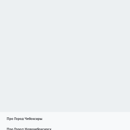
Про Город Чебоксары
Про Город Новочебоксарск