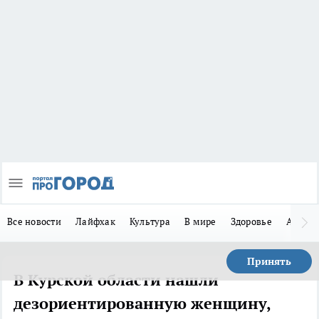
Все новости
Лайфхак
Культура
В мире
Здоровье
Авто
Принять
В Курской области нашли
дезориентированную женщину,