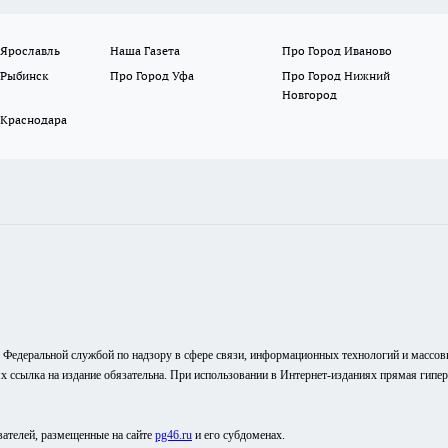
 Ярославль
Наша Газета
Про Город Иваново
 Рыбинск
Про Город Уфа
Про Город Нижний
Новгород
 Краснодара
о Федеральной службой по надзору в сфере связи, информационных технологий и массо
ях ссылка на издание обязательна. При использовании в Интернет-изданиях прямая гипе
вателей, размещенные на сайте
pg46.ru
и его субдоменах.