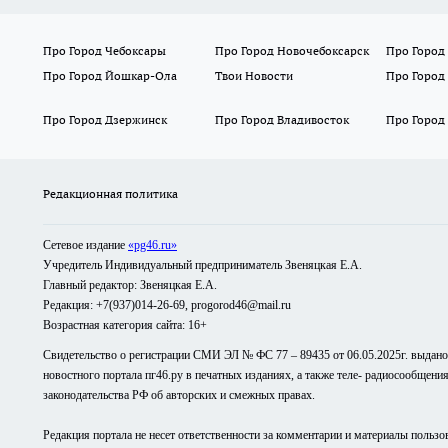
Про Город Чебоксары
Про Город Новочебоксарск
Про Город
Про Город Йошкар-Ола
Твои Новости
Про Город
Про Город Дзержинск
Про Город Владивосток
Про Город
Редакционная политика
Сетевое издание
«pg46.ru»
Учредитель Индивидуальный предприниматель Звеняцкая Е.А.
Главный редактор: Звеняцкая Е.А.
Редакция: +7(937)014-26-69, progorod46@mail.ru
Возрастная категория сайта: 16+
Свидетельство о регистрации СМИ ЭЛ № ФС 77 – 89435 от 06.05.2025г. выдан
новостного портала пг46.ру в печатных изданиях, а также теле- радиосообщени
законодательства РФ об авторских и смежных правах.
Редакция портала не несет ответственности за комментарии и материалы пользо