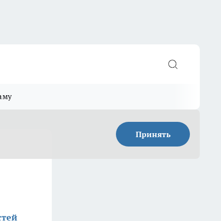
аму
Принять
стей