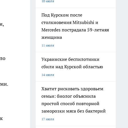
10 июля
Под Курском после
столкновения Mitsubishi и
и,
Mercedes пострадала 59-летняя
женщина
11 июля
ало
Украинские беспилотники
сбили над Курской областью
14 июля
ми.
Хватит рисковать здоровьем
семьи: биолог объяснила
простой способ повторной
заморозки мяса без бактерий
 к
17 июля