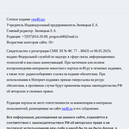
Сетевое издание
«pg46.ru»
Учредитель Индивидуальный предприниматель Звеняцкая Е.А.
Главный редактор: Звеняцкая Е.А.
Редакция: +7(937)014-26-69, progorod46@mail.ru
Возрастная категория сайта: 16+
Свидетельство о регистрации СМИ ЭЛ № ФС 77 – 89435 от 06.05.2025г.
выдано Федеральной службой по надзору в сфере связи, информационных
технологий и массовых коммуникаций. При частичном или полном
воспроизведении материалов новостного портала пг46.ру в печатных изданиях,
а также теле- радиосообщениях ссылка на издание обязательна. При
использовании в Интернет-изданиях прямая гиперссылка на ресурс
обязательна, в противном случае будут применены нормы законодательства РФ
об авторских и смежных правах.
Редакция портала не несет ответственности за комментарии и материалы
пользователей, размещенные на сайте
pg46.ru
и его субдоменах.
Вся информация, размещенная на данном сайте, охраняется в
соответствии с законодательством РФ об авторском праве и не
подлежит использованию кем-либо в какой бы то ни было форме, в