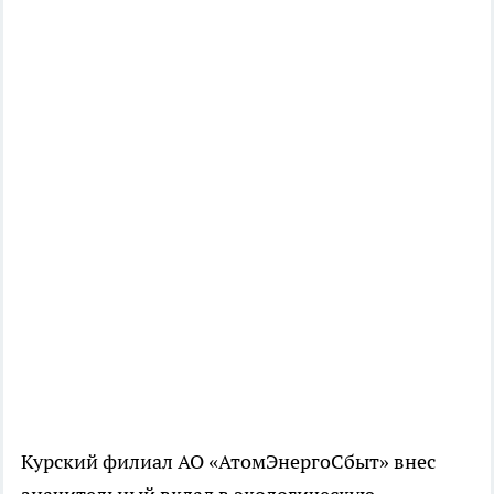
Курский филиал АО «АтомЭнергоСбыт» внес