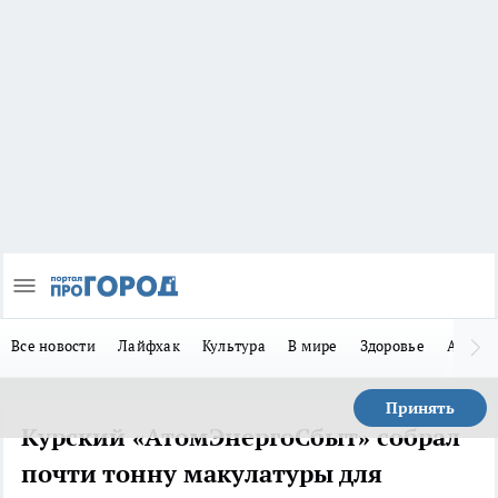
Все новости
Лайфхак
Культура
В мире
Здоровье
Авто
Принять
Курский «АтомЭнергоСбыт» собрал
почти тонну макулатуры для