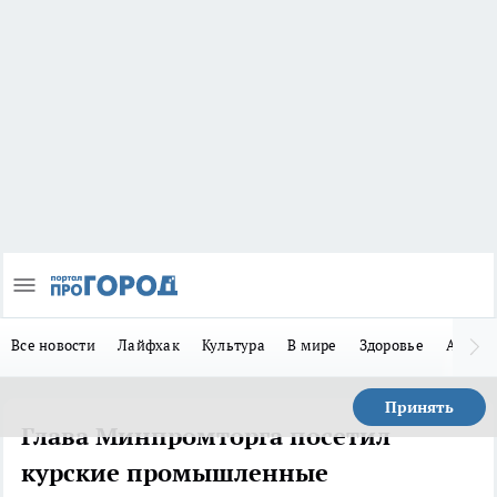
Все новости
Лайфхак
Культура
В мире
Здоровье
Авто
Принять
Глава Минпромторга посетил
курские промышленные