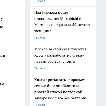
10 июля
Под Курском после
столкновения Mitsubishi и
17
Mercedes пострадала 59-летняя
ие
женщина
11 июля
Москва за свой счёт поможет
к в
Курску разработать систему
наземного транспорта
29 июля
Хватит рисковать здоровьем
ам
семьи: биолог объяснила
простой способ повторной
заморозки мяса без бактерий
17 июля