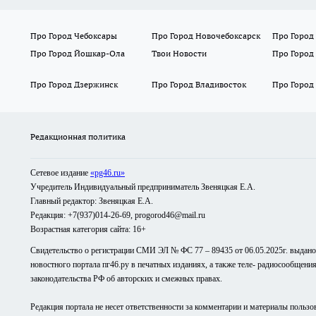
Про Город Чебоксары
Про Город Новочебоксарск
Про Город
Про Город Йошкар-Ола
Твои Новости
Про Город
Про Город Дзержинск
Про Город Владивосток
Про Город
Редакционная политика
Сетевое издание
«pg46.ru»
Учредитель Индивидуальный предприниматель Звеняцкая Е.А.
Главный редактор: Звеняцкая Е.А.
Редакция: +7(937)014-26-69, progorod46@mail.ru
Возрастная категория сайта: 16+
Свидетельство о регистрации СМИ ЭЛ № ФС 77 – 89435 от 06.05.2025г. выдан
новостного портала пг46.ру в печатных изданиях, а также теле- радиосообщени
законодательства РФ об авторских и смежных правах.
Редакция портала не несет ответственности за комментарии и материалы пользо