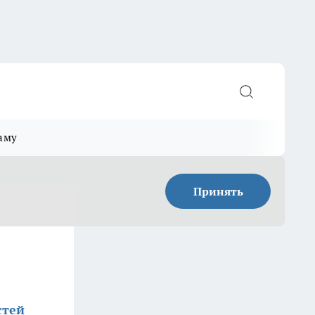
аму
Принять
стей