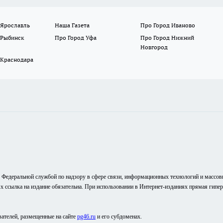
 Ярославль
Наша Газета
Про Город Иваново
 Рыбинск
Про Город Уфа
Про Город Нижний
Новгород
 Краснодара
о Федеральной службой по надзору в сфере связи, информационных технологий и массо
ях ссылка на издание обязательна. При использовании в Интернет-изданиях прямая гипе
вателей, размещенные на сайте
pg46.ru
и его субдоменах.