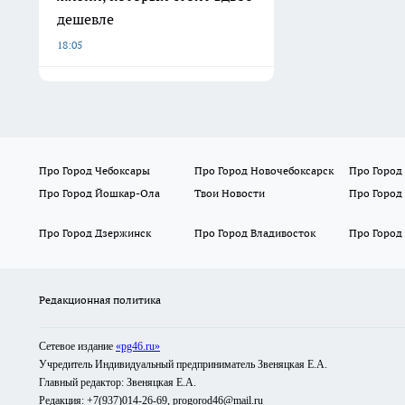
дешевле
18:05
Про Город Чебоксары
Про Город Новочебоксарск
Про Город
Про Город Йошкар-Ола
Твои Новости
Про Город
Про Город Дзержинск
Про Город Владивосток
Про Город
Редакционная политика
Сетевое издание
«pg46.ru»
Учредитель Индивидуальный предприниматель Звеняцкая Е.А.
Главный редактор: Звеняцкая Е.А.
Редакция: +7(937)014-26-69, progorod46@mail.ru