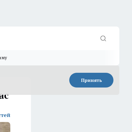
аму
Принять
ас
стей