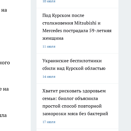
10 июля
 на
Под Курском после
столкновения Mitsubishi и
Mercedes пострадала 59-летняя
женщина
11 июля
Украинские беспилотники
ного
сбили над Курской областью
14 июля
е на
Хватит рисковать здоровьем
семьи: биолог объяснила
простой способ повторной
заморозки мяса без бактерий
ыла
17 июля