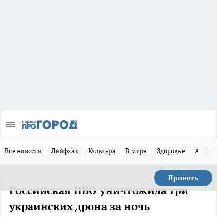
Все новости
Лайфхак
Культура
В мире
Здоровье
Авто
Принять
Российская ПВО уничтожила три
украинских дрона за ночь