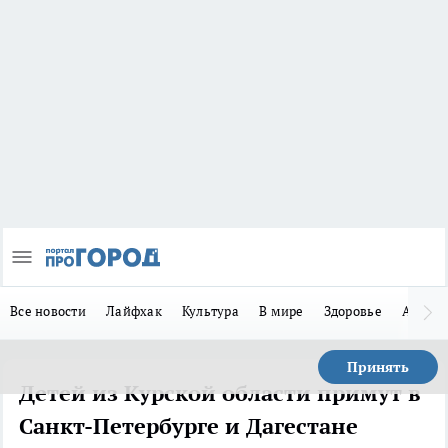
Все новости
Лайфхак
Культура
В мире
Здоровье
Авто
Принять
Детей из Курской области примут в
Санкт-Петербурге и Дагестане