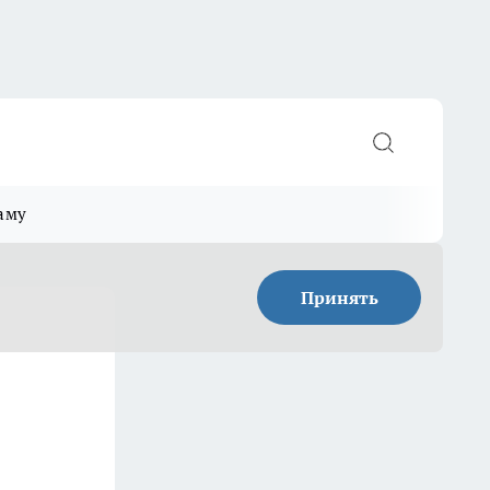
аму
Принять