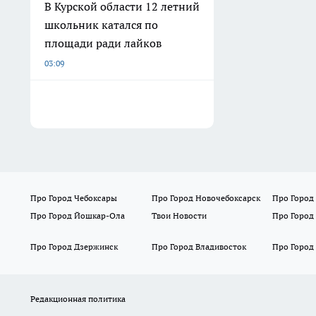
В Курской области 12 летний
школьник катался по
площади ради лайков
03:09
Про Город Чебоксары
Про Город Новочебоксарск
Про Город
Про Город Йошкар-Ола
Твои Новости
Про Город
Про Город Дзержинск
Про Город Владивосток
Про Город
Редакционная политика