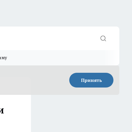
аму
Принять
и