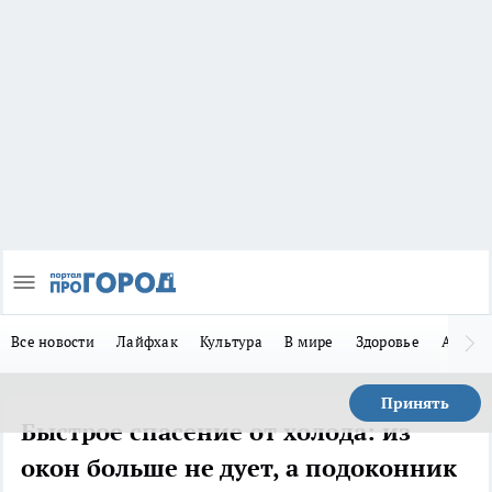
Все новости
Лайфхак
Культура
В мире
Здоровье
Авто
Принять
Быстрое спасение от холода: из
окон больше не дует, а подоконник