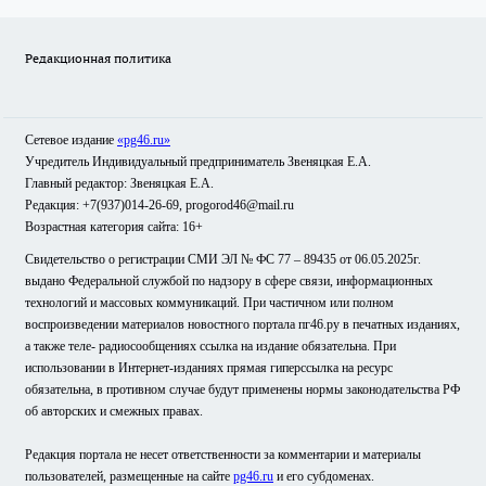
Редакционная политика
Сетевое издание
«pg46.ru»
Учредитель Индивидуальный предприниматель Звеняцкая Е.А.
Главный редактор: Звеняцкая Е.А.
Редакция: +7(937)014-26-69, progorod46@mail.ru
Возрастная категория сайта: 16+
Свидетельство о регистрации СМИ ЭЛ № ФС 77 – 89435 от 06.05.2025г.
выдано Федеральной службой по надзору в сфере связи, информационных
технологий и массовых коммуникаций. При частичном или полном
воспроизведении материалов новостного портала пг46.ру в печатных изданиях,
а также теле- радиосообщениях ссылка на издание обязательна. При
использовании в Интернет-изданиях прямая гиперссылка на ресурс
обязательна, в противном случае будут применены нормы законодательства РФ
об авторских и смежных правах.
Редакция портала не несет ответственности за комментарии и материалы
пользователей, размещенные на сайте
pg46.ru
и его субдоменах.