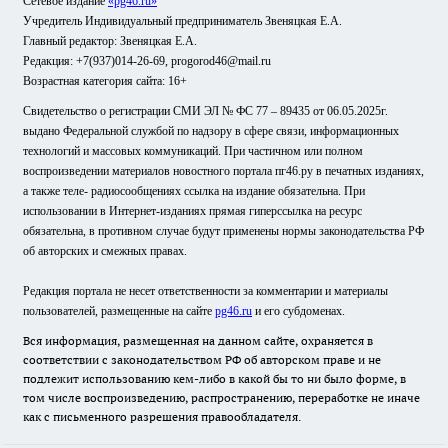
Сетевое издание
«pg46.ru»
Учредитель Индивидуальный предприниматель Звеняцкая Е.А.
Главный редактор: Звеняцкая Е.А.
Редакция: +7(937)014-26-69, progorod46@mail.ru
Возрастная категория сайта: 16+
Свидетельство о регистрации СМИ ЭЛ № ФС 77 – 89435 от 06.05.2025г.
выдано Федеральной службой по надзору в сфере связи, информационных
технологий и массовых коммуникаций. При частичном или полном
воспроизведении материалов новостного портала пг46.ру в печатных изданиях,
а также теле- радиосообщениях ссылка на издание обязательна. При
использовании в Интернет-изданиях прямая гиперссылка на ресурс
обязательна, в противном случае будут применены нормы законодательства РФ
об авторских и смежных правах.
Редакция портала не несет ответственности за комментарии и материалы
пользователей, размещенные на сайте
pg46.ru
и его субдоменах.
Вся информация, размещенная на данном сайте, охраняется в
соответствии с законодательством РФ об авторском праве и не
подлежит использованию кем-либо в какой бы то ни было форме, в
том числе воспроизведению, распространению, переработке не иначе
как с письменного разрешения правообладателя.