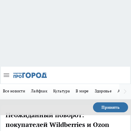
Все новости
Лайфхак
Культура
В мире
Здоровье
Авто
Принять
Неожиданный поворот:
покупателей Wildberries и Ozon