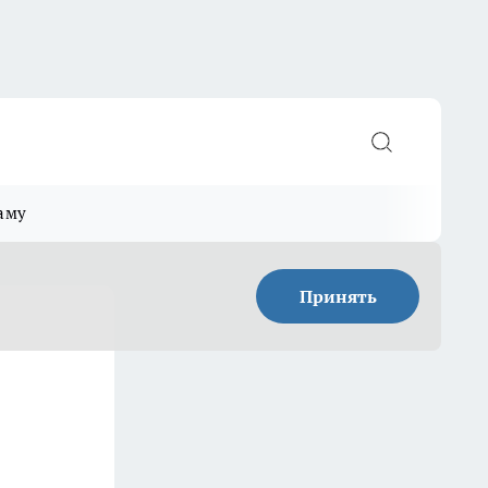
аму
Принять