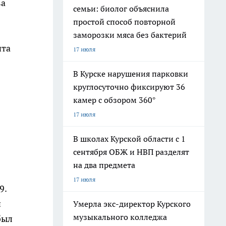
ва
семьи: биолог объяснила
простой способ повторной
заморозки мяса без бактерий
ита
17 июля
В Курске нарушения парковки
круглосуточно фиксируют 36
камер с обзором 360°
17 июля
В школах Курской области с 1
сентября ОБЖ и НВП разделят
на два предмета
17 июля
9.
й
Умерла экс-директор Курского
музыкального колледжа
был