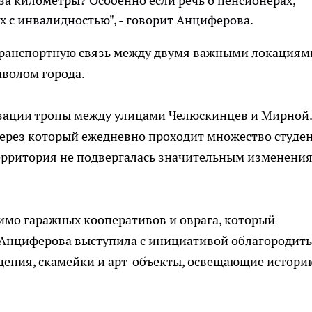
за километры? Особенно если речь о пенсионерах,
х с инвалидностью", - говорит Анциферова.
транспортную связь между двумя важными локациям
мволом города.
зации тропы между улицами Челюскинцев и Мирной.
 через который ежедневно проходит множество студе
территория не подвергалась значительным изменени
имо гаражных кооперативов и оврага, который
 Анциферова выступила с инициативой облагородить
ещения, скамейки и арт-объекты, освещающие истори