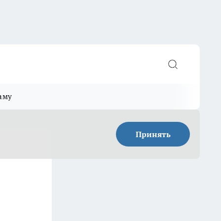
аму
Принять