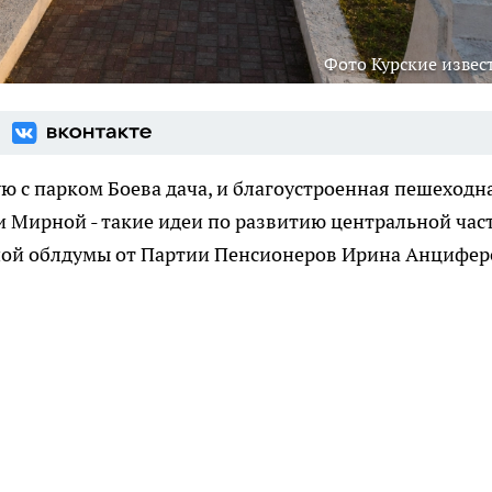
Фото Курские извес
 с парком Боева дача, и благоустроенная пешеходн
 Мирной - такие идеи по развитию центральной час
ной облдумы от Партии Пенсионеров Ирина Анцифер