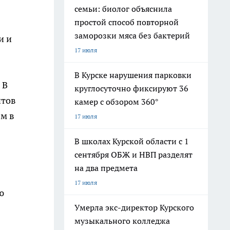
семьи: биолог объяснила
простой способ повторной
заморозки мяса без бактерий
и и
17 июля
В Курске нарушения парковки
 В
круглосуточно фиксируют 36
нтов
камер с обзором 360°
ям в
17 июля
В школах Курской области с 1
сентября ОБЖ и НВП разделят
на два предмета
17 июля
ю
Умерла экс-директор Курского
музыкального колледжа