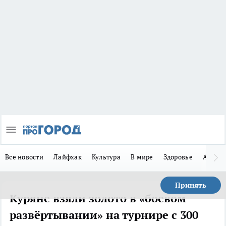
Все новости
Лайфхак
Культура
В мире
Здоровье
Авто
Принять
Куряне взяли золото в «боевом
развёртывании» на турнире с 300