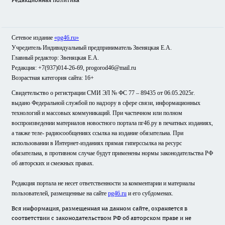
Сетевое издание
«pg46.ru»
Учредитель Индивидуальный предприниматель Звеняцкая Е.А.
Главный редактор: Звеняцкая Е.А.
Редакция: +7(937)014-26-69, progorod46@mail.ru
Возрастная категория сайта: 16+
Свидетельство о регистрации СМИ ЭЛ № ФС 77 – 89435 от 06.05.2025г.
выдано Федеральной службой по надзору в сфере связи, информационных
технологий и массовых коммуникаций. При частичном или полном
воспроизведении материалов новостного портала пг46.ру в печатных изданиях,
а также теле- радиосообщениях ссылка на издание обязательна. При
использовании в Интернет-изданиях прямая гиперссылка на ресурс
обязательна, в противном случае будут применены нормы законодательства РФ
об авторских и смежных правах.
Редакция портала не несет ответственности за комментарии и материалы
пользователей, размещенные на сайте
pg46.ru
и его субдоменах.
Вся информация, размещенная на данном сайте, охраняется в
соответствии с законодательством РФ об авторском праве и не