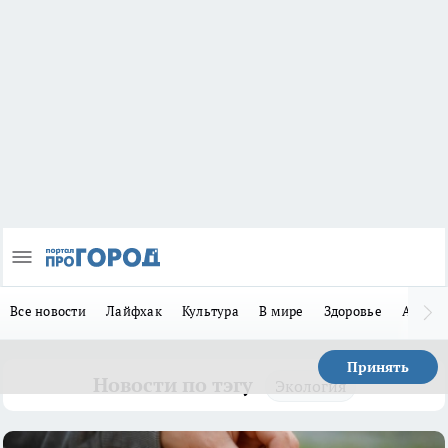
Все новости
Лайфхак
Культура
В мире
Здоровье
Авто
Принять
Новости по тэгу
Экология