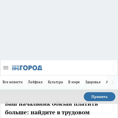
Все новости
Лайфхак
Культура
В мире
Здоровье
Авто
Принять
Ваш начальник обязан платить
больше: найдите в трудовом