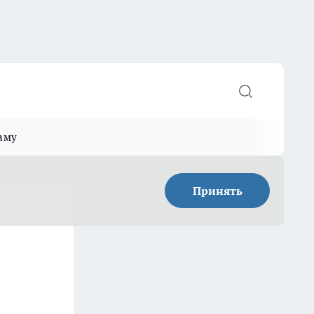
аму
Принять