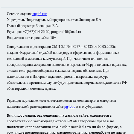
Сетевое издание
«pg46.ru»
Учредитель Индивидуальный предприниматель Звеняцкая Е.А.
Главный редактор: Звеняцкая Е.А.
Редакция: +7(937)014-26-69, progorod46@mail.ru
Возрастная категория сайта: 16+
Свидетельство о регистрации СМИ ЭЛ № ФС 77 – 89435 от 06.05.2025г.
выдано Федеральной службой по надзору в сфере связи, информационных
технологий и массовых коммуникаций. При частичном или полном
воспроизведении материалов новостного портала пг46.ру в печатных изданиях,
а также теле- радиосообщениях ссылка на издание обязательна. При
использовании в Интернет-изданиях прямая гиперссылка на ресурс
обязательна, в противном случае будут применены нормы законодательства РФ
об авторских и смежных правах.
Редакция портала не несет ответственности за комментарии и материалы
пользователей, размещенные на сайте
pg46.ru
и его субдоменах.
Вся информация, размещенная на данном сайте, охраняется в
соответствии с законодательством РФ об авторском праве и не
подлежит использованию кем-либо в какой бы то ни было форме, в
том числе воспроизведению, распространению, переработке не иначе