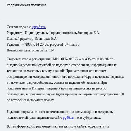
Редакционная политика
Сетевое издание
«pg46.ru»
Учредитель Индивидуальный предприниматель Звеняцкая Е.А.
Главный редактор: Звеняцкая Е.А.
Редакция: +7(937)014-26-69, progorod46@mail.ru
Возрастная категория сайта: 16+
Свидетельство о регистрации СМИ ЭЛ № ФС 77 – 89435 от 06.05.2025г.
выдано Федеральной службой по надзору в сфере связи, информационных
технологий и массовых коммуникаций. При частичном или полном
воспроизведении материалов новостного портала пг46.ру в печатных изданиях,
а также теле- радиосообщениях ссылка на издание обязательна. При
использовании в Интернет-изданиях прямая гиперссылка на ресурс
обязательна, в противном случае будут применены нормы законодательства РФ
об авторских и смежных правах.
Редакция портала не несет ответственности за комментарии и материалы
пользователей, размещенные на сайте
pg46.ru
и его субдоменах.
Вся информация, размещенная на данном сайте, охраняется в