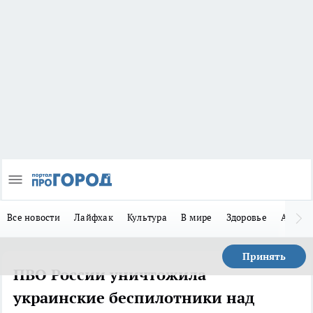
Все новости
Лайфхак
Культура
В мире
Здоровье
Авто
Принять
ПВО России уничтожила
украинские беспилотники над