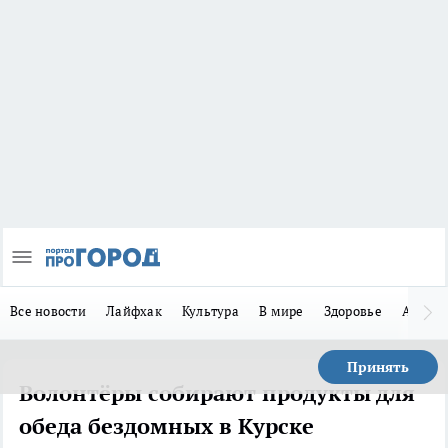
Все новости
Лайфхак
Культура
В мире
Здоровье
Авто
Принять
Волонтёры собирают продукты для
обеда бездомных в Курске