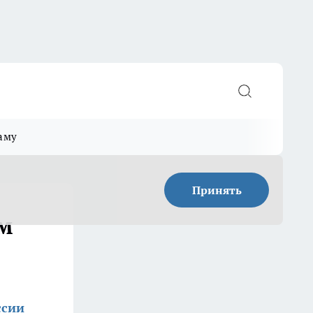
аму
Принять
ом
ссии