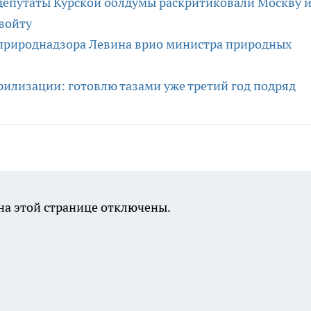
 депутаты Курской облдумы раскритиковали Москву 
войту
сприроднадзора Левина врио министра природных
рилизации: готовлю тазами уже третий год подряд
а этой странице отключены.