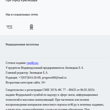
Про Город Краснодара
Мы в социальных сетях
Редакционная политика
Сетевое издание
«pg46.ru»
Учредитель Индивидуальный предприниматель Звеняцкая Е.А.
Главный редактор: Звеняцкая Е.А.
Редакция: +7(937)014-26-69, progorod46@mail.ru
Возрастная категория сайта: 16+
Свидетельство о регистрации СМИ ЭЛ № ФС 77 – 89435 от 06.05.2025г.
выдано Федеральной службой по надзору в сфере связи, информационных
технологий и массовых коммуникаций. При частичном или полном
воспроизведении материалов новостного портала пг46.ру в печатных изданиях,
а также теле- радиосообщениях ссылка на издание обязательна. При