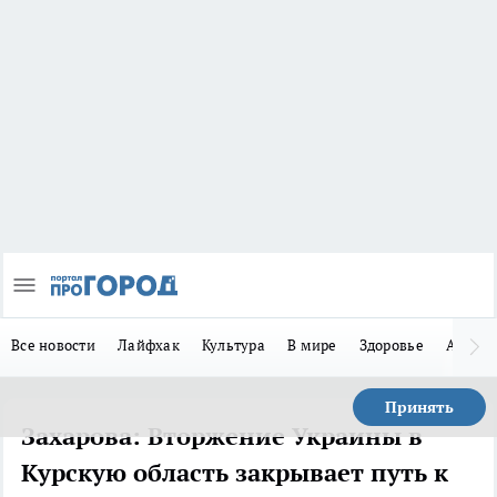
Все новости
Лайфхак
Культура
В мире
Здоровье
Авто
Принять
Захарова: Вторжение Украины в
Курскую область закрывает путь к