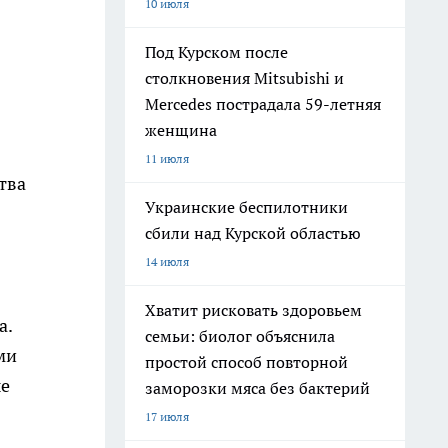
10 июля
Под Курском после
столкновения Mitsubishi и
Mercedes пострадала 59-летняя
женщина
11 июля
тва
Украинские беспилотники
сбили над Курской областью
14 июля
Хватит рисковать здоровьем
а.
семьи: биолог объяснила
ми
простой способ повторной
ые
заморозки мяса без бактерий
17 июля