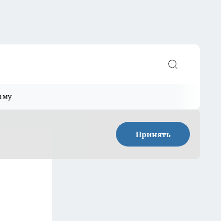
аму
Принять