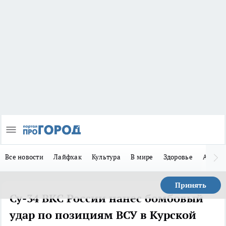
Все новости
Лайфхак
Культура
В мире
Здоровье
Авто
Принять
Су-34 ВКС России нанес бомбовый
удар по позициям ВСУ в Курской