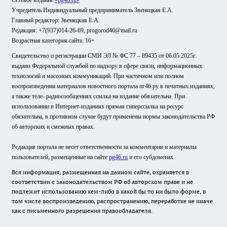
Сетевое издание
«pg46.ru»
Учредитель Индивидуальный предприниматель Звеняцкая Е.А.
Главный редактор: Звеняцкая Е.А.
Редакция: +7(937)014-26-69, progorod46@mail.ru
Возрастная категория сайта: 16+
Свидетельство о регистрации СМИ ЭЛ № ФС 77 – 89435 от 06.05.2025г.
выдано Федеральной службой по надзору в сфере связи, информационных
технологий и массовых коммуникаций. При частичном или полном
воспроизведении материалов новостного портала пг46.ру в печатных изданиях,
а также теле- радиосообщениях ссылка на издание обязательна. При
использовании в Интернет-изданиях прямая гиперссылка на ресурс
обязательна, в противном случае будут применены нормы законодательства РФ
об авторских и смежных правах.
Редакция портала не несет ответственности за комментарии и материалы
пользователей, размещенные на сайте
pg46.ru
и его субдоменах.
Вся информация, размещенная на данном сайте, охраняется в
соответствии с законодательством РФ об авторском праве и не
подлежит использованию кем-либо в какой бы то ни было форме, в
том числе воспроизведению, распространению, переработке не иначе
как с письменного разрешения правообладателя.