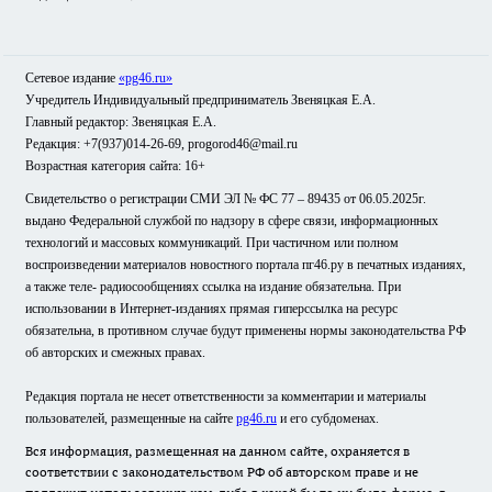
Сетевое издание
«pg46.ru»
Учредитель Индивидуальный предприниматель Звеняцкая Е.А.
Главный редактор: Звеняцкая Е.А.
Редакция: +7(937)014-26-69, progorod46@mail.ru
Возрастная категория сайта: 16+
Свидетельство о регистрации СМИ ЭЛ № ФС 77 – 89435 от 06.05.2025г.
выдано Федеральной службой по надзору в сфере связи, информационных
технологий и массовых коммуникаций. При частичном или полном
воспроизведении материалов новостного портала пг46.ру в печатных изданиях,
а также теле- радиосообщениях ссылка на издание обязательна. При
использовании в Интернет-изданиях прямая гиперссылка на ресурс
обязательна, в противном случае будут применены нормы законодательства РФ
об авторских и смежных правах.
Редакция портала не несет ответственности за комментарии и материалы
пользователей, размещенные на сайте
pg46.ru
и его субдоменах.
Вся информация, размещенная на данном сайте, охраняется в
соответствии с законодательством РФ об авторском праве и не