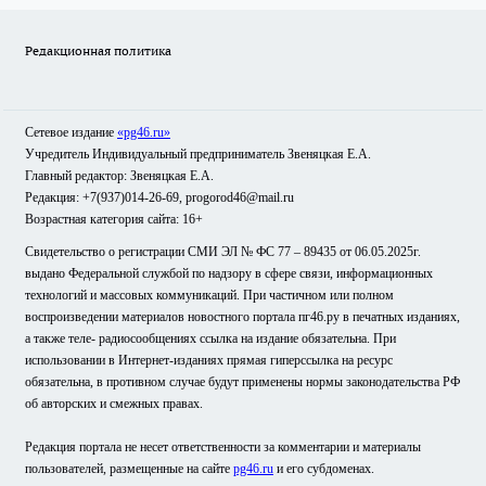
Редакционная политика
Сетевое издание
«pg46.ru»
Учредитель Индивидуальный предприниматель Звеняцкая Е.А.
Главный редактор: Звеняцкая Е.А.
Редакция: +7(937)014-26-69, progorod46@mail.ru
Возрастная категория сайта: 16+
Свидетельство о регистрации СМИ ЭЛ № ФС 77 – 89435 от 06.05.2025г.
выдано Федеральной службой по надзору в сфере связи, информационных
технологий и массовых коммуникаций. При частичном или полном
воспроизведении материалов новостного портала пг46.ру в печатных изданиях,
а также теле- радиосообщениях ссылка на издание обязательна. При
использовании в Интернет-изданиях прямая гиперссылка на ресурс
обязательна, в противном случае будут применены нормы законодательства РФ
об авторских и смежных правах.
Редакция портала не несет ответственности за комментарии и материалы
пользователей, размещенные на сайте
pg46.ru
и его субдоменах.