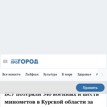
Все новости
Лайфхак
Культура
В мире
Здоровье
Авто
Принять
ВСУ потеряли 340 военных и шесть
минометов в Курской области за