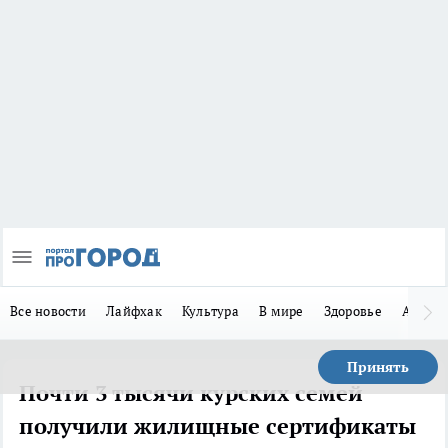
Все новости
Лайфхак
Культура
В мире
Здоровье
Авто
Принять
Почти 3 тысячи курских семей
получили жилищные сертификаты