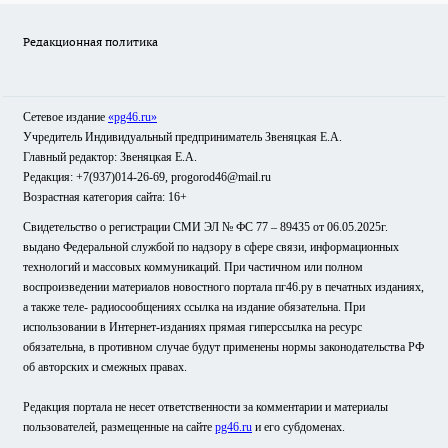
Редакционная политика
Сетевое издание
«pg46.ru»
Учредитель Индивидуальный предприниматель Звеняцкая Е.А.
Главный редактор: Звеняцкая Е.А.
Редакция: +7(937)014-26-69, progorod46@mail.ru
Возрастная категория сайта: 16+
Свидетельство о регистрации СМИ ЭЛ № ФС 77 – 89435 от 06.05.2025г.
выдано Федеральной службой по надзору в сфере связи, информационных
технологий и массовых коммуникаций. При частичном или полном
воспроизведении материалов новостного портала пг46.ру в печатных изданиях,
а также теле- радиосообщениях ссылка на издание обязательна. При
использовании в Интернет-изданиях прямая гиперссылка на ресурс
обязательна, в противном случае будут применены нормы законодательства РФ
об авторских и смежных правах.
Редакция портала не несет ответственности за комментарии и материалы
пользователей, размещенные на сайте
pg46.ru
и его субдоменах.