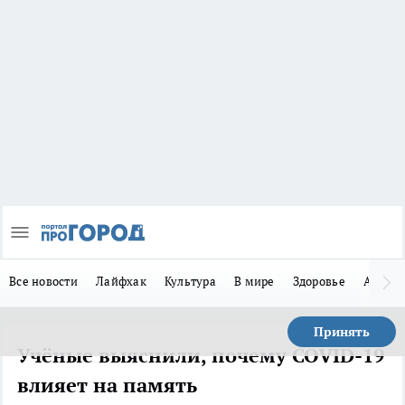
Все новости
Лайфхак
Культура
В мире
Здоровье
Авто
Принять
Учёные выяснили, почему COVID-19
влияет на память