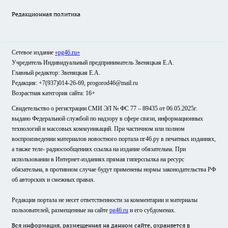
Редакционная политика
Сетевое издание
«pg46.ru»
Учредитель Индивидуальный предприниматель Звеняцкая Е.А.
Главный редактор: Звеняцкая Е.А.
Редакция: +7(937)014-26-69, progorod46@mail.ru
Возрастная категория сайта: 16+
Свидетельство о регистрации СМИ ЭЛ № ФС 77 – 89435 от 06.05.2025г.
выдано Федеральной службой по надзору в сфере связи, информационных
технологий и массовых коммуникаций. При частичном или полном
воспроизведении материалов новостного портала пг46.ру в печатных изданиях,
а также теле- радиосообщениях ссылка на издание обязательна. При
использовании в Интернет-изданиях прямая гиперссылка на ресурс
обязательна, в противном случае будут применены нормы законодательства РФ
об авторских и смежных правах.
Редакция портала не несет ответственности за комментарии и материалы
пользователей, размещенные на сайте
pg46.ru
и его субдоменах.
Вся информация, размещенная на данном сайте, охраняется в