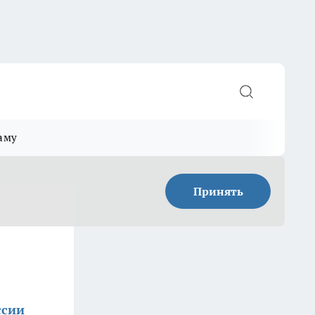
аму
Принять
ссии