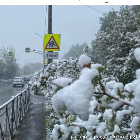
Прогород - progorod62.ru - pg12