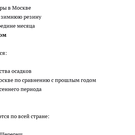
ры в Москве
а зимнюю резину
редине месяца
гом
ся:
тва осадков
оскве по сравнению с прошлым годом
сеннего периода
ся по всей стране:
 Шерегеш