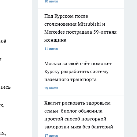
10 июля
Под Курском после
столкновения Mitsubishi и
Mercedes пострадала 59-летняя
женщина
всё
11 июля
м
Москва за свой счёт поможет
Курску разработать систему
наземного транспорта
лись
29 июля
Хватит рисковать здоровьем
х,
семьи: биолог объяснила
простой способ повторной
заморозки мяса без бактерий
ня,
17 июля