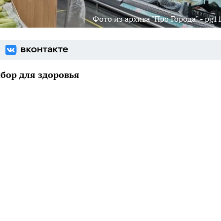
Фото из архива "Про Города" - pg11
бор для здоровья