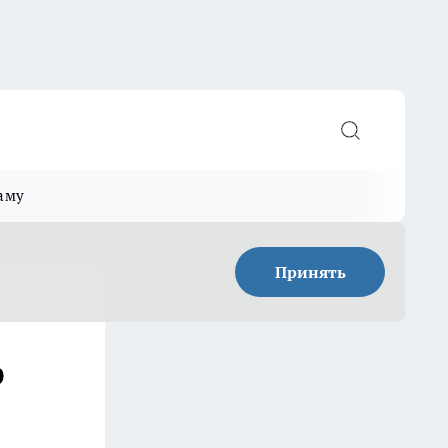
аму
Принять
р