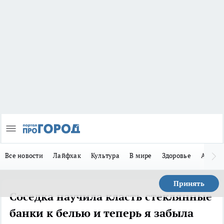
Все новости
Лайфхак
Культура
В мире
Здоровье
Авто
Принять
Соседка научила класть стеклянные
банки к белью и теперь я забыла