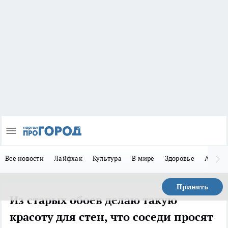
Все новости
Лайфхак
Культура
В мире
Здоровье
Авто
Принять
Из старых обоев делаю такую
красоту для стен, что соседи просят