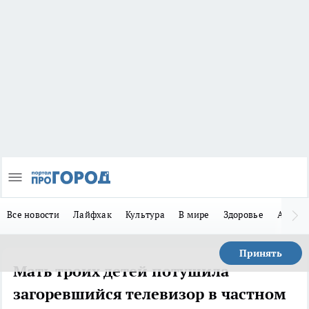
Все новости
Лайфхак
Культура
В мире
Здоровье
Авто
Принять
Мать троих детей потушила
загоревшийся телевизор в частном