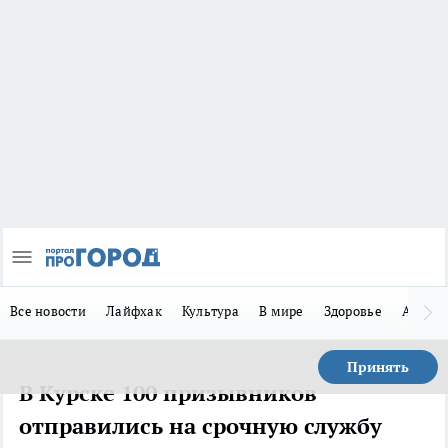
Все новости
Лайфхак
Культура
В мире
Здоровье
Авто
Принять
В Курске 100 призывников
отправились на срочную службу