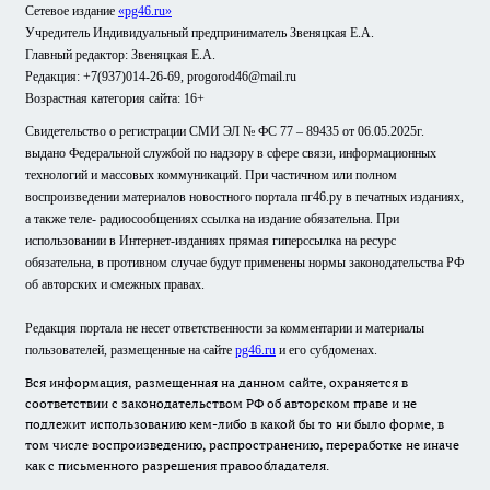
Сетевое издание
«pg46.ru»
Учредитель Индивидуальный предприниматель Звеняцкая Е.А.
Главный редактор: Звеняцкая Е.А.
Редакция: +7(937)014-26-69, progorod46@mail.ru
Возрастная категория сайта: 16+
Свидетельство о регистрации СМИ ЭЛ № ФС 77 – 89435 от 06.05.2025г.
выдано Федеральной службой по надзору в сфере связи, информационных
технологий и массовых коммуникаций. При частичном или полном
воспроизведении материалов новостного портала пг46.ру в печатных изданиях,
а также теле- радиосообщениях ссылка на издание обязательна. При
использовании в Интернет-изданиях прямая гиперссылка на ресурс
обязательна, в противном случае будут применены нормы законодательства РФ
об авторских и смежных правах.
Редакция портала не несет ответственности за комментарии и материалы
пользователей, размещенные на сайте
pg46.ru
и его субдоменах.
Вся информация, размещенная на данном сайте, охраняется в
соответствии с законодательством РФ об авторском праве и не
подлежит использованию кем-либо в какой бы то ни было форме, в
том числе воспроизведению, распространению, переработке не иначе
как с письменного разрешения правообладателя.