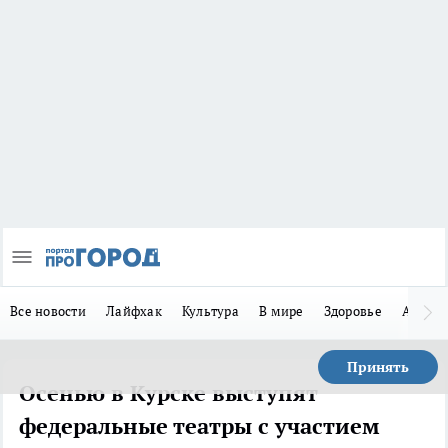
Все новости
Лайфхак
Культура
В мире
Здоровье
Авто
Принять
Осенью в Курске выступят
федеральные театры с участием