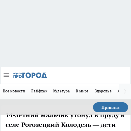
Все новости
Лайфхак
Культура
В мире
Здоровье
Авто
Принять
14-летний мальчик утонул в пруду в
селе Рогозецкий Колодезь — дети