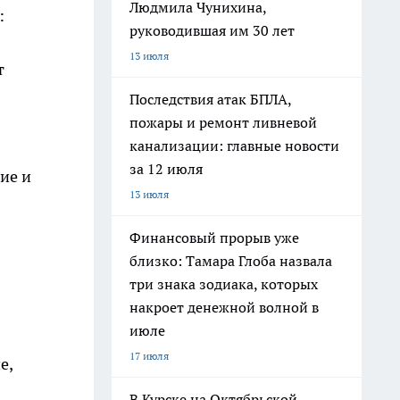
Людмила Чунихина,
:
руководившая им 30 лет
13 июля
т
Последствия атак БПЛА,
пожары и ремонт ливневой
канализации: главные новости
за 12 июля
ие и
13 июля
Финансовый прорыв уже
близко: Тамара Глоба назвала
три знака зодиака, которых
накроет денежной волной в
июле
17 июля
е,
В Курске на Октябрьской