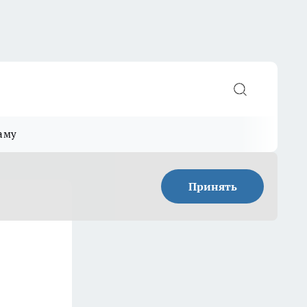
аму
Принять
л