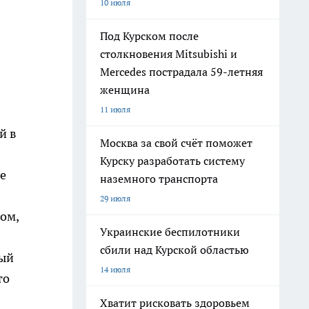
10 июля
Под Курском после
столкновения Mitsubishi и
Mercedes пострадала 59-летняя
женщина
11 июля
й в
Москва за свой счёт поможет
Курску разработать систему
ие
наземного транспорта
29 июля
ом,
Украинские беспилотники
сбили над Курской областью
ный
14 июля
то
Хватит рисковать здоровьем