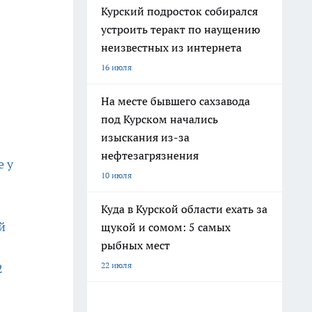
Курский подросток собирался
устроить теракт по наущению
неизвестных из интернета
16 июля
На месте бывшего сахзавода
под Курском начались
изыскания из-за
нефтезагрязнения
е у
10 июля
Куда в Курской области ехать за
й
щукой и сомом: 5 самых
рыбных мест
22 июля
2