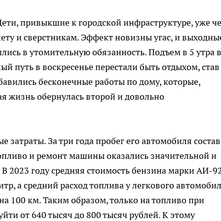
Дети, привыкшие к городской инфраструктуре, уже ч
нету и сверстникам. Эффект новизны угас, и выходны
лись в утомительную обязанность. Подъем в 5 утра 
ый путь в воскресенье перестали быть отдыхом, став
бавились бесконечные работы по дому, которые,
кая жизнь обернулась второй и довольно
е затраты. За три года пробег его автомобиля соста
топливо и ремонт машины оказались значительной и
 В 2023 году средняя стоимость бензина марки АИ-92
литр, а средний расход топлива у легкового автомоби
на 100 км. Таким образом, только на топливо при
йти от 640 тысяч до 800 тысяч рублей. К этому