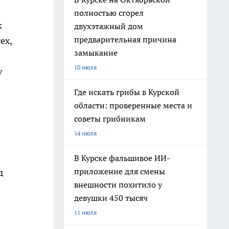
полностью сгорел
к
двухэтажный дом
предварительная причина
ех,
замыкание
10 июля
у
Где искать грибы в Курской
области: проверенные места и
советы грибникам
14 июля
В Курске фальшивое ИИ-
приложение для смены
д
внешности похитило у
девушки 450 тысяч
11 июля