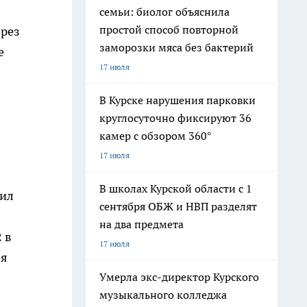
семьи: биолог объяснила
простой способ повторной
ерез
заморозки мяса без бактерий
е
17 июля
в
В Курске нарушения парковки
круглосуточно фиксируют 36
камер с обзором 360°
17 июля
В школах Курской области с 1
вил
сентября ОБЖ и НВП разделят
на два предмета
 в
17 июля
ля
Умерла экс-директор Курского
музыкального колледжа